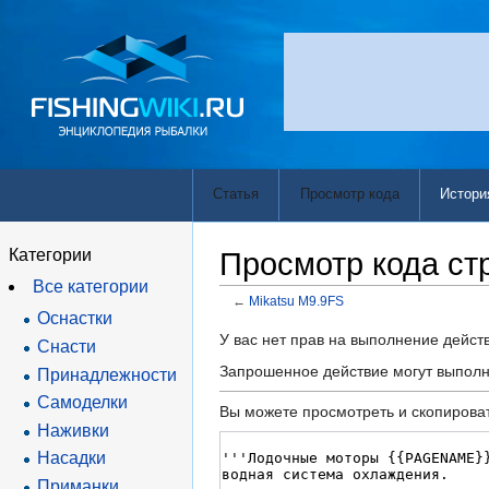
Статья
Просмотр кода
Истори
Категории
Просмотр кода ст
Все категории
←
Mikatsu M9.9FS
Оснастки
Перейти
Перейти
У вас нет прав на выполнение дейс
Снасти
к
к
Запрошенное действие могут выполн
Принадлежности
навигации
поиску
Самоделки
Вы можете просмотреть и скопироват
Наживки
Насадки
Приманки