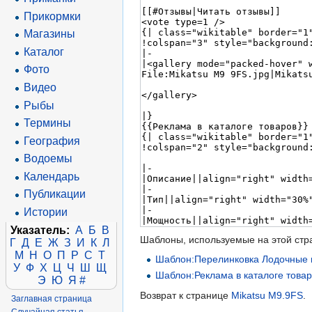
Прикормки
Магазины
Каталог
Фото
Видео
Рыбы
Термины
География
Водоемы
Календарь
Публикации
Истории
Указатель:
А
Б
В
Шаблоны, используемые на этой стр
Г
Д
Е
Ж
З
И
К
Л
М
Н
О
П
Р
С
Т
Шаблон:Перелинковка Лодочные 
У
Ф
Х
Ц
Ч
Ш
Щ
Шаблон:Реклама в каталоге това
Э
Ю
Я
#
Возврат к странице
Mikatsu M9.9FS
.
Заглавная страница
Случайная статья