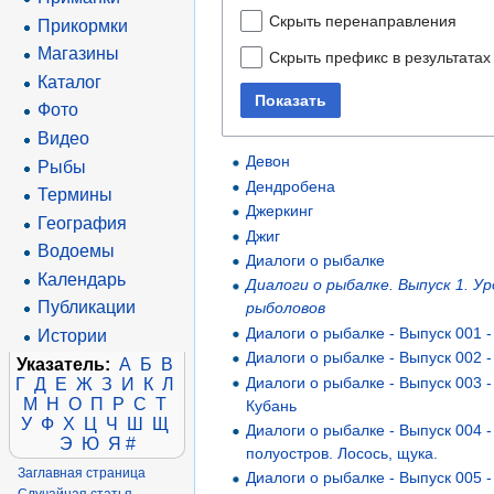
Скрыть перенаправления
Прикормки
Магазины
Скрыть префикс в результатах
Каталог
Показать
Фото
Видео
Девон
Рыбы
Дендробена
Термины
Джеркинг
География
Джиг
Водоемы
Диалоги о рыбалке
Календарь
Диалоги о рыбалке. Выпуск 1. У
Публикации
рыболовов
Диалоги о рыбалке - Выпуск 001 
Истории
Диалоги о рыбалке - Выпуск 002 
Указатель:
А
Б
В
Диалоги о рыбалке - Выпуск 003 -
Г
Д
Е
Ж
З
И
К
Л
М
Н
О
П
Р
С
Т
Кубань
У
Ф
Х
Ц
Ч
Ш
Щ
Диалоги о рыбалке - Выпуск 004 -
Э
Ю
Я
#
полуостров. Лосось, щука.
Заглавная страница
Диалоги о рыбалке - Выпуск 005 -
Случайная статья