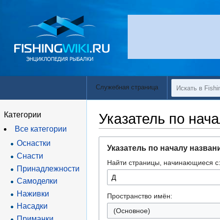
Служебная страница
Категории
Указатель по нач
Все категории
Перейти
Перейти
Оснастки
Указатель по началу назван
к
к
Снасти
Найти страницы, начинающиеся с
навигации
поиску
Принадлежности
Самоделки
Наживки
Пространство имён:
Насадки
(Основное)
Приманки