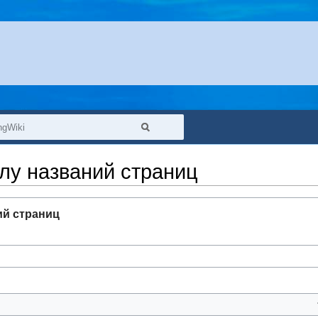
алу названий страниц
ий страниц
: