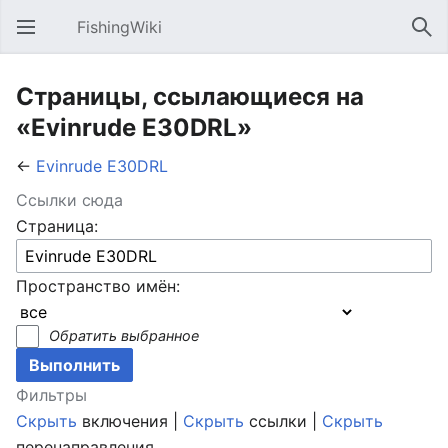
FishingWiki
Открыть главное меню
Най
Страницы, ссылающиеся на
«Evinrude E30DRL»
←
Evinrude E30DRL
Ссылки сюда
Страница:
Пространство имён:
Обратить выбранное
Фильтры
Скрыть
включения |
Скрыть
ссылки |
Скрыть
перенаправления