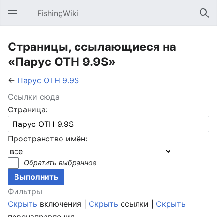
FishingWiki
Открыть главное меню
Най
Страницы, ссылающиеся на
«Парус OTH 9.9S»
←
Парус OTH 9.9S
Ссылки сюда
Страница:
Пространство имён:
Обратить выбранное
Фильтры
Скрыть
включения |
Скрыть
ссылки |
Скрыть
перенаправления