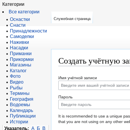
Категории
Все категории
Служебная страница
Оснастки
Снасти
Принадлежности
Самоделки
Наживки
Насадки
Приманки
Создать учётную з
Прикормки
Магазины
Каталог
Перейти
Перейти
Фото
Имя учётной записи
к
к
Видео
навигации
поиску
Рыбы
Термины
Пароль
География
Водоемы
Календарь
Публикации
It is recommended to use a unique pa
Истории
that you are not using on any other web
Указатель:
А
Б
В