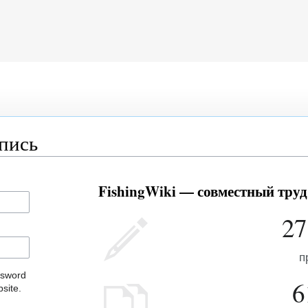
апись
FishingWiki — совместный труд
27
п
ssword
6
site.