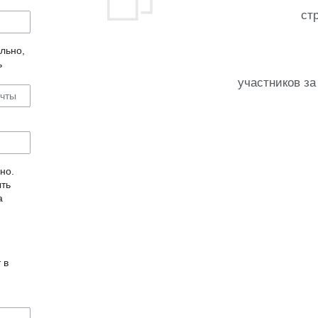
ст
льно,
ь
участников за
но.
ыть
а
-
 в