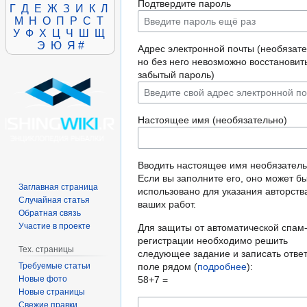
Подтвердите пароль
Г
Д
Е
Ж
З
И
К
Л
М
Н
О
П
Р
С
Т
У
Ф
Х
Ц
Ч
Ш
Щ
Э
Ю
Я
#
Адрес электронной почты (необязате
но без него невозможно восстановит
забытый пароль)
Настоящее имя (необязательно)
Вводить настоящее имя необязатель
Если вы заполните его, оно может б
Заглавная страница
использовано для указания авторств
Случайная статья
ваших работ.
Обратная связь
Участие в проекте
Для защиты от автоматической спам
регистрации необходимо решить
Тех. страницы
следующее задание и записать ответ
Требуемые статьи
поле рядом (
подробнее
):
Новые фото
58+7 =
Новые страницы
Свежие правки