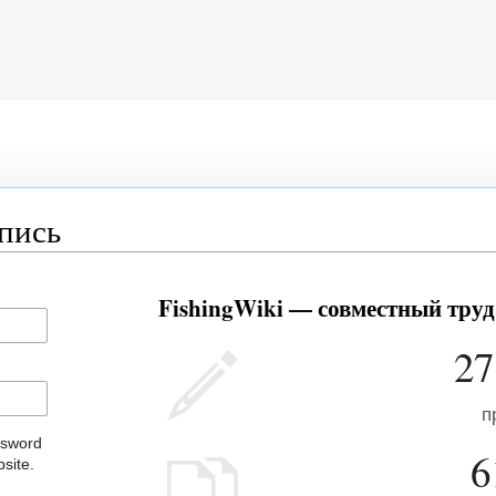
апись
FishingWiki — совместный труд
27
п
ssword
6
site.