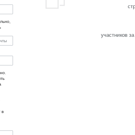
ст
льно,
ь
участников за
но.
ыть
а
-
 в