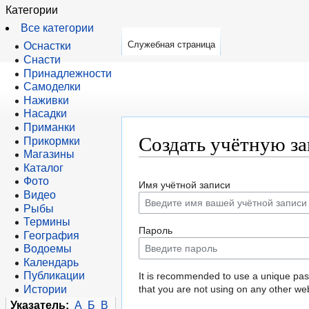
Категории
Все категории
Служебная страница
Оснастки
Снасти
Принадлежности
Самоделки
Наживки
Насадки
Приманки
Создать учётную з
Прикормки
Магазины
Каталог
Перейти
Перейти
Фото
Имя учётной записи
к
к
Видео
навигации
поиску
Рыбы
Термины
Пароль
География
Водоемы
Календарь
Публикации
It is recommended to use a unique pa
Истории
that you are not using on any other web
Указатель:
А
Б
В