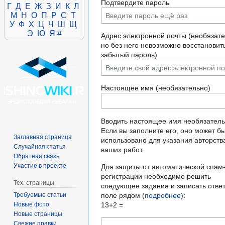
Подтвердите пароль
Г
Д
Е
Ж
З
И
К
Л
М
Н
О
П
Р
С
Т
У
Ф
Х
Ц
Ч
Ш
Щ
Э
Ю
Я
#
Адрес электронной почты (необязате
но без него невозможно восстановит
забытый пароль)
Настоящее имя (необязательно)
Вводить настоящее имя необязатель
Если вы заполните его, оно может б
Заглавная страница
использовано для указания авторств
Случайная статья
ваших работ.
Обратная связь
Участие в проекте
Для защиты от автоматической спам
регистрации необходимо решить
Тех. страницы
следующее задание и записать ответ
Требуемые статьи
поле рядом (
подробнее
):
Новые фото
13+2 =
Новые страницы
Свежие правки