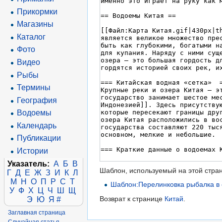
Прикормки
Магазины
Каталог
Фото
Видео
Рыбы
Термины
География
Водоемы
Календарь
Публикации
Истории
Указатель:
А
Б
В
Шаблон, используемый на этой стра
Г
Д
Е
Ж
З
И
К
Л
М
Н
О
П
Р
С
Т
Шаблон:Перелинковка рыбалка в 
У
Ф
Х
Ц
Ч
Ш
Щ
Возврат к странице
Китай
.
Э
Ю
Я
#
Заглавная страница
Случайная статья