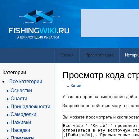
Статья
Просмотр кода
Истори
Категории
Просмотр кода ст
Все категории
←
Китай
Оснастки
Перейти
Перейти
У вас нет прав на выполнение дейс
Снасти
к
к
Запрошенное действие могут выполн
Принадлежности
навигации
поиску
Самоделки
Вы можете просмотреть и скопироват
Наживки
Насадки
Приманки